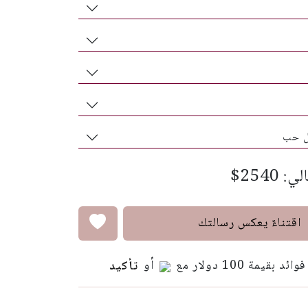
ل حب
الي:
$2540
اقتناءٌ يعكس رسالتك
أو
تأكيد