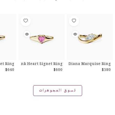
et Ring
Pink Heart Signet Ring
Diana Marquise Ring
$640
$600
$580
تسوق المجوهرات