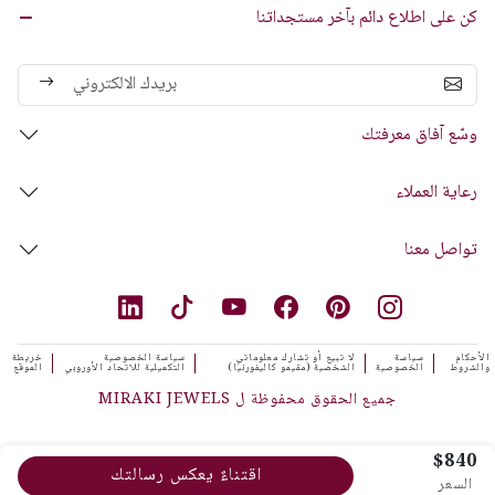
كن على اطلاع دائم بآخر مستجداتنا
وسّع آفاق معرفتك
رعاية العملاء
تواصل معنا
الأحكام
سياسة
لا تبيع أو تشارك معلوماتي
سياسة الخصوصية
خريطة
والشروط
الخصوصية
الشخصية (مقيمو كاليفورنيا)
التكميلية للاتحاد الأوروبي
الموقع
جميع الحقوق محفوظة ل MIRAKI JEWELS
$840
اقتناءٌ يعكس رسالتك
السعر