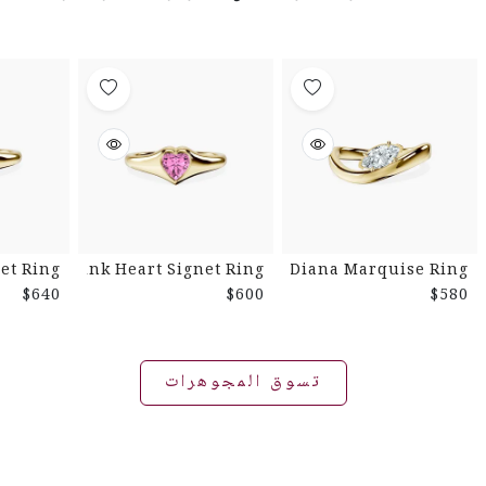
et Ring
Pink Heart Signet Ring
Diana Marquise Ring
$640
$600
$580
تسوق المجوهرات