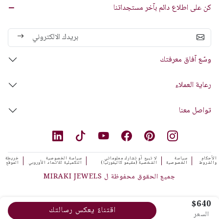
كن على اطلاع دائم بآخر مستجداتنا
وسّع آفاق معرفتك
رعاية العملاء
تواصل معنا
الأحكام
سياسة
لا تبيع أو تشارك معلوماتي
سياسة الخصوصية
خريطة
والشروط
الخصوصية
الشخصية (مقيمو كاليفورنيا)
التكميلية للاتحاد الأوروبي
الموقع
جميع الحقوق محفوظة ل MIRAKI JEWELS
$640
اقتناءٌ يعكس رسالتك
السعر