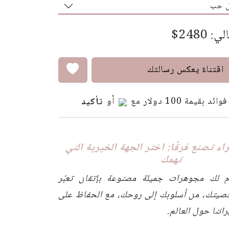
ل حب
الي:
$2480
اقتناءٌ يعكس رسالتك
أو
تأكيد
ء تصنع فرقًا: اختر الجهة الخيرية التي
تهمك
م لك مجوهرات جميلة مصنوعة بإتقان تعبّر
صيتك، من أسلوبك إلى روحك، مع الحفاظ على
اننا حول العالم.