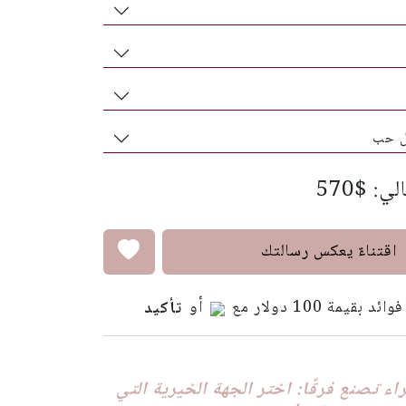
ل حب
: $570
اقتناءٌ يعكس رسالتك
أو
تأكيد
ء تصنع فرقًا: اختر الجهة الخيرية التي