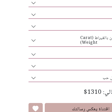
الوزن بالقيراط (Carat
Weight)
ل حب
الي:
$1310
اقتناءٌ يعكس رسالتك